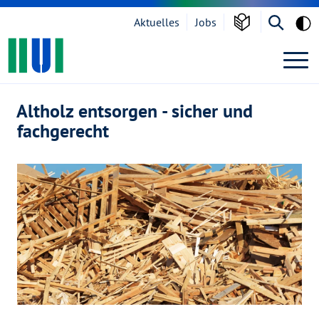
Grau
Aktuelles
Jobs
BACKHOME
Zur Navigation springen
Suche öf
Altholz
Zum Inhalt springen
Altholz entsorgen - sicher und
fachgerecht