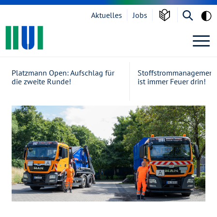
Grau
Aktuelles
Jobs
Zur Navigation springen
Zum Inhalt springen
Suche öf
Home
Platzmann Open: Aufschlag für
Stoffstrommanagement 
die zweite Runde!
ist immer Feuer drin!